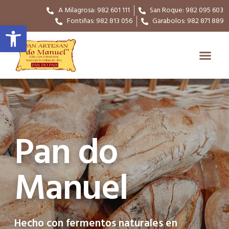
A Milagrosa: 982 601 111
San Roque: 982 095 603
Fontiñas: 982 813 056
Garabolos: 982 871 889
Abrir barra de herramientas
Pan do
Manuel
Hecho con fermentos naturales en