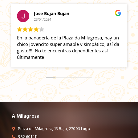
cjmcmarbles
22/03/2024
The breads here are as good as it gets, quite
simply magnificent, thank you very much for
making real bread, much love to you All.
A Milagrosa
Praza da Milagrosa, 13 Bajo, 27003 Lugo
982 601 111